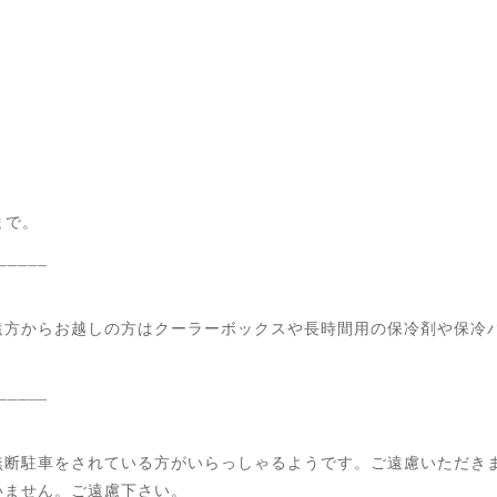
まで。
_____
遠方からお越しの方はクーラーボックスや長時間用の保冷剤や保冷
_____
無断駐車をされている方がいらっしゃるようです。ご遠慮いただき
いません。ご遠慮下さい。