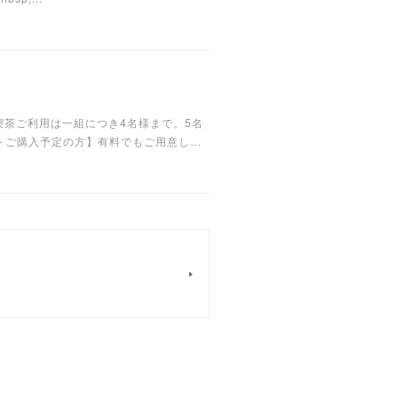
す。⚪︎喫茶ご利用は一組につき4名様まで。5名
コレートご購入予定の方】有料でもご用意し…