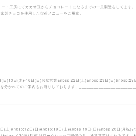
レート工房にてカカオ豆からチョコレートになるまでの一貫製造をしてます。
自家製チョコを使用した喫茶メニューをご用意。
9日(日)13日(木)-16日(日)お盆営業&nbsp;22日(土)&nbsp;23日(日)&nbsp;
れてのご案内もお断りしております。__________________________
;11日(土)&nbsp;12日(日)&nbsp;18日(土)&nbsp;19日(日)&nbsp;20日
日(日)&nbsp;⚪︎20日(月祝)はワークショップ開催の為、通常営業はお休みです。&nbs