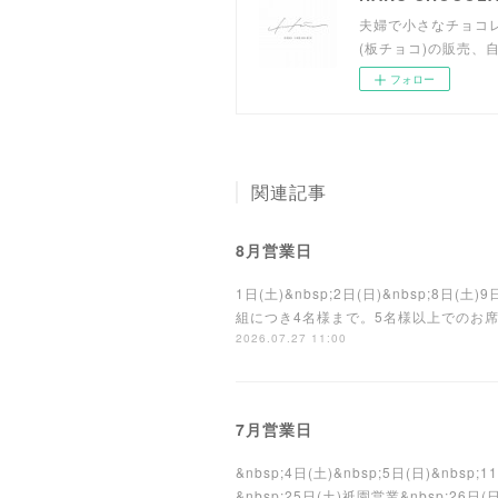
夫婦で小さなチョコ
(板チョコ)の販売、
フォロー
関連記事
8月営業日
1日(土)&nbsp;2日(日)&nbsp;8日(土)
組につき4名様まで。5名様以上でのお席を分か
2026.07.27 11:00
7月営業日
&nbsp;4日(土)&nbsp;5日(日)&nbsp
&nbsp;25日(土)祇園営業&nbsp;26