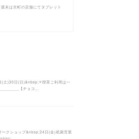
 週末は京町の店舗にてタブレット
29日(土)30日(日)&nbsp;⚪︎喫茶ご利用は一
_____【チョコ...
(月祝)※ワークショップ&nbsp;24日(金)祇園営業
p;...