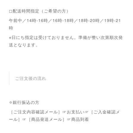
◻︎配送時間指定（ご希望の方）
午前中／14時-16時／16時-18時／18時-20時／19時-21
時
※日にち指定は受けておりません。準備が整い次第順次発
送となります。
ご注文後の流れ
⚪︎銀行振込の方
［ご注文内容確認メール］☞お支払い☞［ご入金確認メ
ール］☞［商品発送メール］☞商品到着