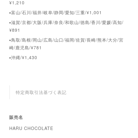
¥1,210
▪︎富山/石川/福井/岐阜/静岡/愛知/三重/¥1,001
▪︎滋賀/京都/大阪/兵庫/奈良/和歌山/徳島/香川/愛媛/高知/
¥891
▪︎鳥取/島根/岡山/広島/山口/福岡/佐賀/長崎/熊本/大分/宮
崎/鹿児島/¥781
▪︎沖縄/¥1,430
特定商取引法基づく表記
販売名
HARU CHOCOLATE