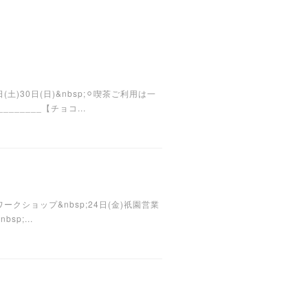
29日(土)30日(日)&nbsp;⚪︎喫茶ご利用は一
_____【チョコ...
(月祝)※ワークショップ&nbsp;24日(金)祇園営業
p;...