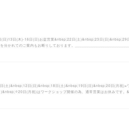
9日(日)13日(木)-16日(日)お盆営業&nbsp;22日(土)&nbsp;23日(日)&nbsp;
れてのご案内もお断りしております。__________________________
;11日(土)&nbsp;12日(日)&nbsp;18日(土)&nbsp;19日(日)&nbsp;20日
日(日)&nbsp;⚪︎20日(月祝)はワークショップ開催の為、通常営業はお休みです。&nbs