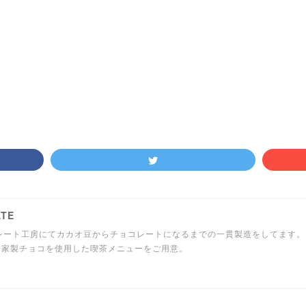
ATE
レート工房にてカカオ豆からチョコレートになるまでの一貫製造をしてます。
自家製チョコを使用した喫茶メニューをご用意。