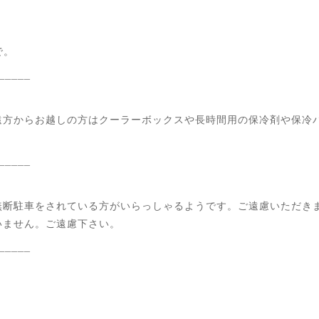
で。
_____
遠方からお越しの方はクーラーボックスや長時間用の保冷剤や保冷
_____
無断駐車をされている方がいらっしゃるようです。ご遠慮いただき
いません。ご遠慮下さい。
_____