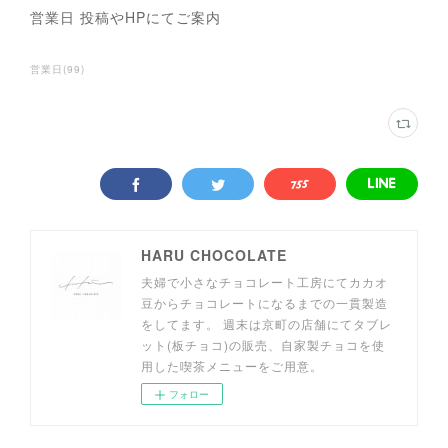
営業日 投稿やHPにてご案内
営業日
(
99
)
HARU CHOCOLATE
夫婦で小さなチョコレート工房にてカカオ
豆からチョコレートになるまでの一貫製造
をしてます。 週末は京町の店舗にてタブレ
ット(板チョコ)の販売、自家製チョコを使
用した喫茶メニューをご用意。
フォロー